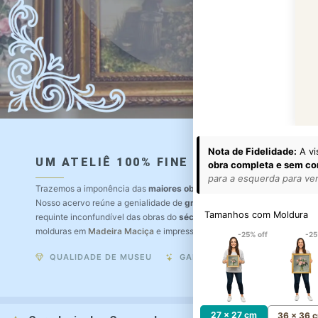
Nota de Fidelidade:
A vi
UM ATELIÊ 100% FINE ART
obra completa e sem co
para a esquerda para ver 
Trazemos a imponência das
maiores obras de arte do mundo
para o a
Nosso acervo reúne a genialidade de
grandes pintores renomados
, r
Tamanhos com Moldura
requinte inconfundível das obras do
século XIX
. Produção artesanal e
molduras em
Madeira Maciça
e impressão com
Pigmentação Mineral
.
-25% off
-25
QUALIDADE DE MUSEU
GARANTIA ETERNA
27 x 27 cm
36 x 36 