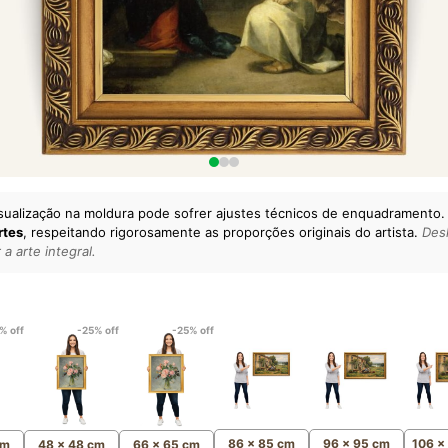
sualização na moldura pode sofrer ajustes técnicos de enquadramento.
rtes
, respeitando rigorosamente as proporções originais do artista.
Desl
a arte integral.
lto padrão da sua casa.
esgatando
artes reais
e o
m
Canvas 100% Algodão
,
% off
-25% off
-25% off
86 x 85 cm
96 x 95 cm
106 x
cm
48 x 48 cm
66 x 65 cm