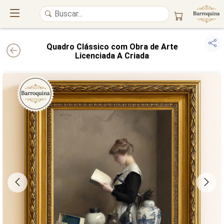
Quadro Clássico com Obra de Arte
Licenciada A Criada
UM ATELIÊ 100% FINE ART
Trazemos a imponência das
maiores obras de arte do mundo
para o
alto padrão da sua casa. Nosso acervo reúne a genialidade de
grandes
pintores renomados
, resgatando
artes reais
e o requinte inconfundível
das obras do
século XIX
. Produção artesanal em
Canvas 100% Algodão
,
molduras em
Madeira Maciça
e impressão com
Pigmentação Mineral
.
QUALIDADE DE MUSEU
GARANTIA ETERNA