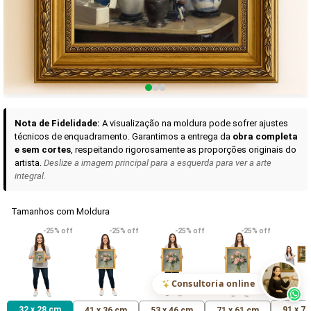
Curadoria das Campanhas
A seleção de obras-primas apresentadas em nossos vídeos nas redes
sociais, reunidas aqui para sua apreciação.
Nota de Fidelidade:
A visualização na moldura pode sofrer ajustes
técnicos de enquadramento. Garantimos a entrega da
obra completa
e sem cortes
, respeitando rigorosamente as proporções originais do
artista.
Deslize a imagem principal para a esquerda para ver a arte
integral.
Tamanhos com Moldura
VER DETALHES
VER DETALHES
VER DETALHE
-25% off
-25% off
-25% off
-25% off
Madona de Loreto
Narciso- caravaggio
Maria Antoniet
uma Rosa
R$ 538,42
R$ 365,92
R$ 365,92
(Pix)
(Pix)
(P
Consultoria online
32 x 28 cm
91 x 7
41 x 36 cm
53 x 46 cm
71 x 61 cm