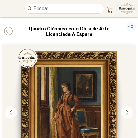
Quadro Clássico com Obra de Arte
Licenciada A Espera
UM ATELIÊ 100% FINE ART
Trazemos a imponência das
maiores obras de arte do mundo
para o
alto padrão da sua casa. Nosso acervo reúne a genialidade de
grandes
pintores renomados
, resgatando
artes reais
e o requinte inconfundível
das obras do
século XIX
. Produção artesanal em
Canvas 100% Algodão
,
molduras em
Madeira Maciça
e impressão com
Pigmentação Mineral
.
QUALIDADE DE MUSEU
GARANTIA ETERNA