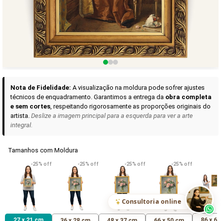
Curadoria das Campanhas
A seleção de obras-primas apresentadas em nossos vídeos nas redes
sociais, reunidas aqui para sua apreciação.
Nota de Fidelidade:
A visualização na moldura pode sofrer ajustes
técnicos de enquadramento. Garantimos a entrega da
obra completa
e sem cortes
, respeitando rigorosamente as proporções originais do
artista.
Deslize a imagem principal para a esquerda para ver a arte
integral.
Tamanhos com Moldura
VER DETALHES
VER DETALHES
VER DETALHE
-25% off
-25% off
-25% off
-25% off
Madona de Loreto
Narciso- caravaggio
Maria Antoniet
uma Rosa
R$ 538,42
R$ 365,92
R$ 365,92
(Pix)
(Pix)
(P
Consultoria online
27 x 21 cm
86 x 6
36 x 28 cm
48 x 37 cm
66 x 50 cm