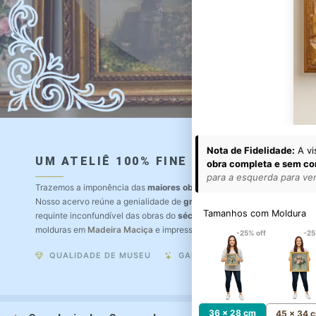
Nota de Fidelidade:
A vi
UM ATELIÊ 100% FINE ART
obra completa e sem co
para a esquerda para ver 
Trazemos a imponência das
maiores obras de arte do mundo
para o a
Nosso acervo reúne a genialidade de
grandes pintores renomados
, r
Tamanhos com Moldura
requinte inconfundível das obras do
século XIX
. Produção artesanal e
molduras em
Madeira Maciça
e impressão com
Pigmentação Mineral
.
-25% off
-25
QUALIDADE DE MUSEU
GARANTIA ETERNA
36 x 28 cm
45 x 34 