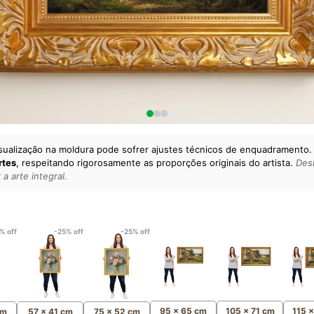
sualização na moldura pode sofrer ajustes técnicos de enquadramento.
rtes
, respeitando rigorosamente as proporções originais do artista.
Desl
a arte integral.
lto padrão da sua casa.
esgatando
artes reais
e o
m
Canvas 100% Algodão
,
% off
-25% off
-25% off
95 x 65 cm
105 x 71 cm
115 
cm
57 x 41 cm
75 x 52 cm