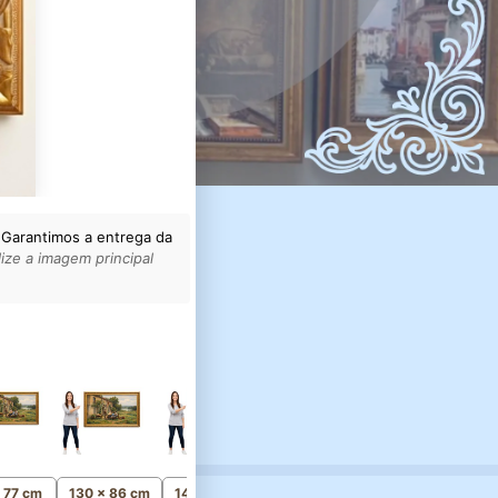
 Garantimos a entrega da
ize a imagem principal
165 x 108 cm
Monumental
x 77 cm
130 x 86 cm
145 x 96 cm