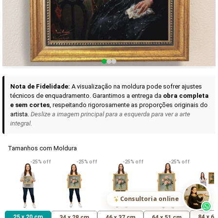
Curadoria das Campanhas
A seleção de obras-primas apresentadas em nossos vídeos nas redes
sociais, reunidas aqui para sua apreciação.
Nota de Fidelidade:
A visualização na moldura pode sofrer ajustes
técnicos de enquadramento. Garantimos a entrega da
obra completa
e sem cortes
, respeitando rigorosamente as proporções originais do
artista.
Deslize a imagem principal para a esquerda para ver a arte
integral.
Tamanhos com Moldura
VER DETALHES
VER DETALHES
VER DETALHE
-25% off
-25% off
-25% off
-25% off
Madona de Loreto
Narciso- caravaggio
Maria Antoniet
uma Rosa
R$ 538,42
R$ 365,92
R$ 365,92
(Pix)
(Pix)
(P
Consultoria online
25 x 20 cm
84 x 6
34 x 28 cm
46 x 37 cm
64 x 51 cm