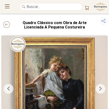
Quadro Clássico com Obra de Arte
Licenciada A Pequena Costureira
UM ATELIÊ 100% FINE ART
Trazemos a imponência das
maiores obras de arte do mundo
para o
alto padrão da sua casa. Nosso acervo reúne a genialidade de
grandes
pintores renomados
, resgatando
artes reais
e o requinte inconfundível
das obras do
século XIX
. Produção artesanal em
Canvas 100% Algodão
,
molduras em
Madeira Maciça
e impressão com
Pigmentação Mineral
.
QUALIDADE DE MUSEU
GARANTIA ETERNA