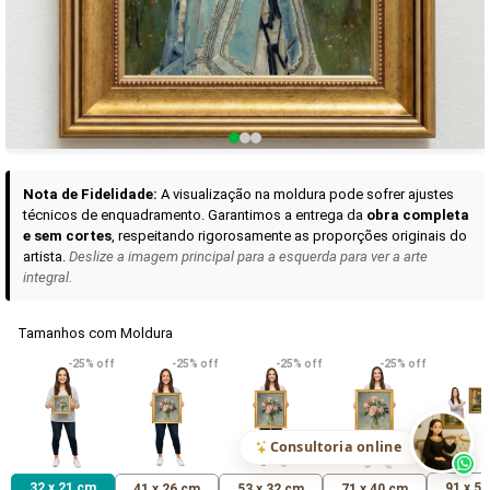
Curadoria das Campanhas
A seleção de obras-primas apresentadas em nossos vídeos nas redes
sociais, reunidas aqui para sua apreciação.
Nota de Fidelidade:
A visualização na moldura pode sofrer ajustes
técnicos de enquadramento. Garantimos a entrega da
obra completa
e sem cortes
, respeitando rigorosamente as proporções originais do
artista.
Deslize a imagem principal para a esquerda para ver a arte
integral.
Tamanhos com Moldura
VER DETALHES
VER DETALHES
VER DETALHE
-25% off
-25% off
-25% off
-25% off
Madona de Loreto
Narciso- caravaggio
Maria Antoniet
uma Rosa
R$ 538,42
R$ 365,92
R$ 365,92
(Pix)
(Pix)
(P
Consultoria online
32 x 21 cm
91 x 5
41 x 26 cm
53 x 32 cm
71 x 40 cm