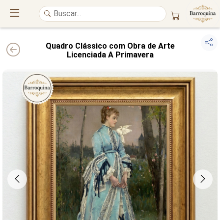
Quadro Clássico com Obra de Arte
Licenciada A Primavera
UM ATELIÊ 100% FINE ART
Trazemos a imponência das
maiores obras de arte do mundo
para o
alto padrão da sua casa. Nosso acervo reúne a genialidade de
grandes
pintores renomados
, resgatando
artes reais
e o requinte inconfundível
das obras do
século XIX
. Produção artesanal em
Canvas 100% Algodão
,
molduras em
Madeira Maciça
e impressão com
Pigmentação Mineral
.
QUALIDADE DE MUSEU
GARANTIA ETERNA