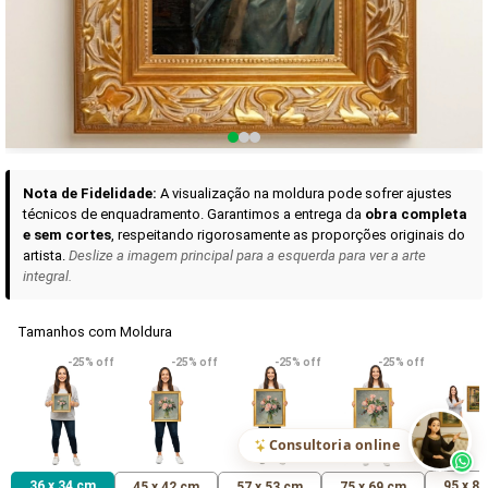
Curadoria das Campanhas
A seleção de obras-primas apresentadas em nossos vídeos nas redes
sociais, reunidas aqui para sua apreciação.
Nota de Fidelidade:
A visualização na moldura pode sofrer ajustes
técnicos de enquadramento. Garantimos a entrega da
obra completa
e sem cortes
, respeitando rigorosamente as proporções originais do
artista.
Deslize a imagem principal para a esquerda para ver a arte
integral.
Tamanhos com Moldura
VER DETALHES
VER DETALHES
VER DETALHE
-25% off
-25% off
-25% off
-25% off
Madona de Loreto
Narciso- caravaggio
Maria Antoniet
uma Rosa
R$ 538,42
R$ 365,92
R$ 365,92
(Pix)
(Pix)
(P
Consultoria online
36 x 34 cm
95 x 8
45 x 42 cm
57 x 53 cm
75 x 69 cm