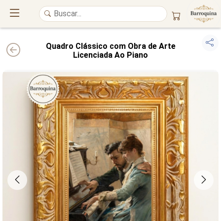
Quadro Clássico com Obra de Arte
Licenciada Ao Piano
UM ATELIÊ 100% FINE ART
Trazemos a imponência das
maiores obras de arte do mundo
para o
alto padrão da sua casa. Nosso acervo reúne a genialidade de
grandes
pintores renomados
, resgatando
artes reais
e o requinte inconfundível
das obras do
século XIX
. Produção artesanal em
Canvas 100% Algodão
,
molduras em
Madeira Maciça
e impressão com
Pigmentação Mineral
.
QUALIDADE DE MUSEU
GARANTIA ETERNA