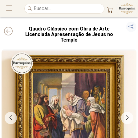
Quadro Clássico com Obra de Arte
Licenciada Apresentação de Jesus no
Templo
UM ATELIÊ 100% FINE ART
Trazemos a imponência das
maiores obras de arte do mundo
para o
alto padrão da sua casa. Nosso acervo reúne a genialidade de
grandes
pintores renomados
, resgatando
artes reais
e o requinte inconfundível
das obras do
século XIX
. Produção artesanal em
Canvas 100% Algodão
,
molduras em
Madeira Maciça
e impressão com
Pigmentação Mineral
.
QUALIDADE DE MUSEU
GARANTIA ETERNA