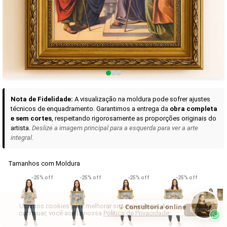
Curadoria das Campanhas
A seleção de obras-primas apresentadas em nossos vídeos nas redes
sociais, reunidas aqui para sua apreciação.
Nota de Fidelidade:
A visualização na moldura pode sofrer ajustes
técnicos de enquadramento. Garantimos a entrega da
obra completa
e sem cortes
, respeitando rigorosamente as proporções originais do
artista.
Deslize a imagem principal para a esquerda para ver a arte
integral.
Tamanhos com Moldura
VER DETALHES
VER DETALHES
VER DETALHE
-25% off
-25% off
-25% off
-25% off
Madona de Loreto
Narciso- caravaggio
Maria Antoniet
uma Rosa
R$ 538,42
R$ 365,92
R$ 365,92
(Pix)
(Pix)
(P
Usamos cookies para melhorar sua experiência. Ao
Consultoria online
Entendi
continuar, você aceita nossa
Política de Privacidade
.