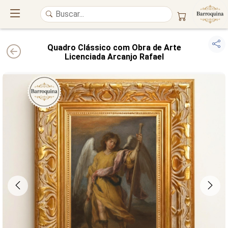
Quadro Clássico com Obra de Arte
Licenciada Arcanjo Rafael
UM ATELIÊ 100% FINE ART
Trazemos a imponência das
maiores obras de arte do mundo
para o
alto padrão da sua casa. Nosso acervo reúne a genialidade de
grandes
pintores renomados
, resgatando
artes reais
e o requinte inconfundível
das obras do
século XIX
. Produção artesanal em
Canvas 100% Algodão
,
molduras em
Madeira Maciça
e impressão com
Pigmentação Mineral
.
QUALIDADE DE MUSEU
GARANTIA ETERNA