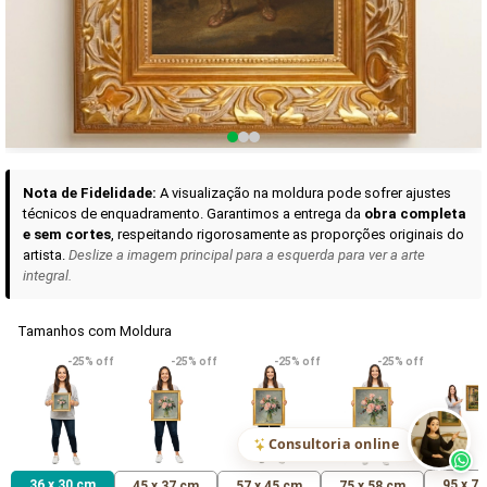
Curadoria das Campanhas
A seleção de obras-primas apresentadas em nossos vídeos nas redes
sociais, reunidas aqui para sua apreciação.
Nota de Fidelidade:
A visualização na moldura pode sofrer ajustes
técnicos de enquadramento. Garantimos a entrega da
obra completa
e sem cortes
, respeitando rigorosamente as proporções originais do
artista.
Deslize a imagem principal para a esquerda para ver a arte
integral.
Tamanhos com Moldura
VER DETALHES
VER DETALHES
VER DETALHE
-25% off
-25% off
-25% off
-25% off
Madona de Loreto
Narciso- caravaggio
Maria Antoniet
uma Rosa
R$ 538,42
R$ 365,92
R$ 365,92
(Pix)
(Pix)
(P
Consultoria online
36 x 30 cm
95 x 7
45 x 37 cm
57 x 45 cm
75 x 58 cm