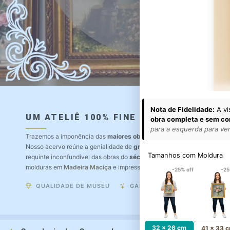
Nota de Fidelidade:
A vi
UM ATELIÊ 100% FINE ART
obra completa e sem co
para a esquerda para ver 
Trazemos a imponência das
maiores obras de arte do mundo
para o a
Nosso acervo reúne a genialidade de
grandes pintores renomados
, r
Tamanhos com Moldura
requinte inconfundível das obras do
século XIX
. Produção artesanal e
molduras em
Madeira Maciça
e impressão com
Pigmentação Mineral
.
-25% off
-25
QUALIDADE DE MUSEU
GARANTIA ETERNA
32 x 26 cm
41 x 33 