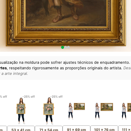
sualização na moldura pode sofrer ajustes técnicos de enquadramento.
rtes
, respeitando rigorosamente as proporções originais do artista.
Desl
a arte integral.
lto padrão da sua casa.
esgatando
artes reais
e o
m
Canvas 100% Algodão
,
% off
-25% off
-25% off
91 x 69 cm
101 x 76 cm
111 
cm
53 x 41 cm
71 x 54 cm