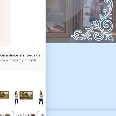
 Garantimos a entrega da
ize a imagem principal
161 x 119 cm
Monumental
x 83 cm
126 x 94 cm
141 x 105 cm