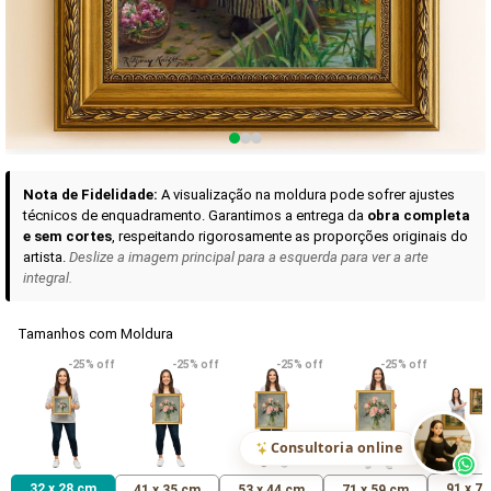
Curadoria das Campanhas
A seleção de obras-primas apresentadas em nossos vídeos nas redes
sociais, reunidas aqui para sua apreciação.
Nota de Fidelidade:
A visualização na moldura pode sofrer ajustes
técnicos de enquadramento. Garantimos a entrega da
obra completa
e sem cortes
, respeitando rigorosamente as proporções originais do
artista.
Deslize a imagem principal para a esquerda para ver a arte
integral.
Tamanhos com Moldura
VER DETALHES
VER DETALHES
VER DETALHE
-25% off
-25% off
-25% off
-25% off
Madona de Loreto
Narciso- caravaggio
Maria Antoniet
uma Rosa
R$ 538,42
R$ 365,92
R$ 365,92
(Pix)
(Pix)
(P
Consultoria online
32 x 28 cm
91 x 7
41 x 35 cm
53 x 44 cm
71 x 59 cm