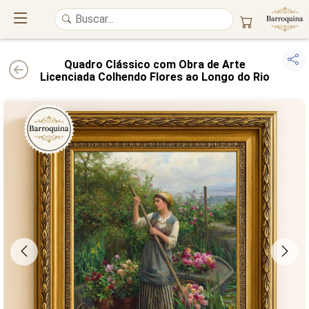
Quadro Clássico com Obra de Arte
Licenciada Colhendo Flores ao Longo do Rio
UM ATELIÊ 100% FINE ART
Trazemos a imponência das
maiores obras de arte do mundo
para o
alto padrão da sua casa. Nosso acervo reúne a genialidade de
grandes
pintores renomados
, resgatando
artes reais
e o requinte inconfundível
das obras do
século XIX
. Produção artesanal em
Canvas 100% Algodão
,
molduras em
Madeira Maciça
e impressão com
Pigmentação Mineral
.
QUALIDADE DE MUSEU
GARANTIA ETERNA