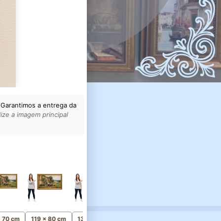
 Garantimos a entrega da
ize a imagem principal
154 x 103 cm
Monumental
x 70 cm
119 x 80 cm
134 x 90 cm