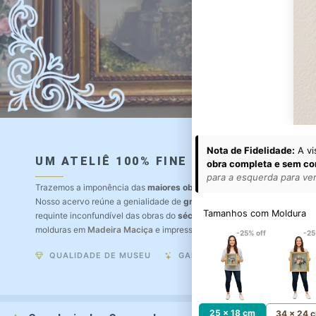
Nota de Fidelidade:
A vi
UM ATELIÊ 100% FINE ART
obra completa e sem co
para a esquerda para ver 
Trazemos a imponência das
maiores obras de arte do mundo
para o a
Nosso acervo reúne a genialidade de
grandes pintores renomados
, r
Tamanhos com Moldura
requinte inconfundível das obras do
século XIX
. Produção artesanal e
molduras em
Madeira Maciça
e impressão com
Pigmentação Mineral
.
-25% off
-25
QUALIDADE DE MUSEU
GARANTIA ETERNA
25 x 18 cm
34 x 24 