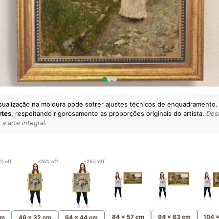
sualização na moldura pode sofrer ajustes técnicos de enquadramento.
rtes
, respeitando rigorosamente as proporções originais do artista.
Desl
a arte integral.
lto padrão da sua casa.
esgatando
artes reais
e o
m
Canvas 100% Algodão
,
% off
-25% off
-25% off
84 x 57 cm
94 x 63 cm
104 
cm
46 x 32 cm
64 x 44 cm