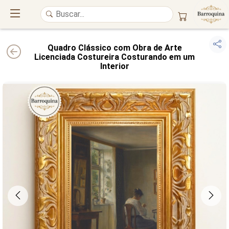
Quadro Clássico com Obra de Arte
Licenciada Costureira Costurando em um
Interior
UM ATELIÊ 100% FINE ART
Trazemos a imponência das
maiores obras de arte do mundo
para o
alto padrão da sua casa. Nosso acervo reúne a genialidade de
grandes
pintores renomados
, resgatando
artes reais
e o requinte inconfundível
das obras do
século XIX
. Produção artesanal em
Canvas 100% Algodão
,
molduras em
Madeira Maciça
e impressão com
Pigmentação Mineral
.
QUALIDADE DE MUSEU
GARANTIA ETERNA