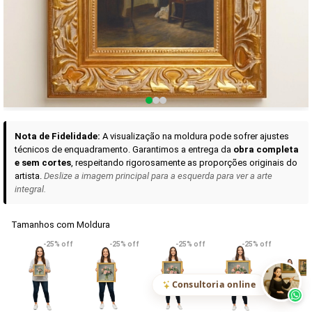
Curadoria das Campanhas
A seleção de obras-primas apresentadas em nossos vídeos nas redes
sociais, reunidas aqui para sua apreciação.
Nota de Fidelidade:
A visualização na moldura pode sofrer ajustes
técnicos de enquadramento. Garantimos a entrega da
obra completa
e sem cortes
, respeitando rigorosamente as proporções originais do
artista.
Deslize a imagem principal para a esquerda para ver a arte
integral.
Tamanhos com Moldura
VER DETALHES
VER DETALHES
VER DETALHE
-25% off
-25% off
-25% off
-25% off
Madona de Loreto
Narciso- caravaggio
Maria Antoniet
uma Rosa
R$ 538,42
R$ 365,92
R$ 365,92
(Pix)
(Pix)
(P
Consultoria online