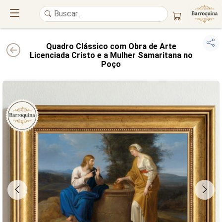
Quadro Clássico com Obra de Arte
Licenciada Cristo e a Mulher Samaritana no
Poço
UM ATELIÊ 100% FINE ART
Trazemos a imponência das
maiores obras de arte do mundo
para o
alto padrão da sua casa. Nosso acervo reúne a genialidade de
grandes
pintores renomados
, resgatando
artes reais
e o requinte inconfundível
das obras do
século XIX
. Produção artesanal em
Canvas 100% Algodão
,
molduras em
Madeira Maciça
e impressão com
Pigmentação Mineral
.
QUALIDADE DE MUSEU
GARANTIA ETERNA