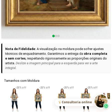
Curadoria das Campanhas
A seleção de obras-primas apresentadas em nossos vídeos nas redes
sociais, reunidas aqui para sua apreciação.
Nota de Fidelidade:
A visualização na moldura pode sofrer ajustes
técnicos de enquadramento. Garantimos a entrega da
obra completa
e sem cortes
, respeitando rigorosamente as proporções originais do
artista.
Deslize a imagem principal para a esquerda para ver a arte
integral.
Tamanhos com Moldura
VER DETALHES
VER DETALHES
VER DETALHE
-25% off
-25% off
-25% off
-25% off
Madona de Loreto
Narciso- caravaggio
Maria Antoniet
uma Rosa
R$ 538,42
R$ 365,92
R$ 365,92
(Pix)
(Pix)
(P
Consultoria online