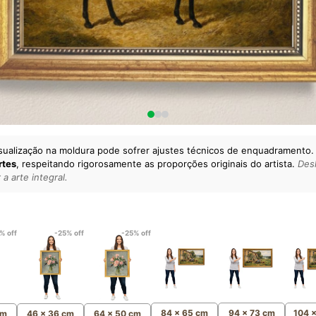
sualização na moldura pode sofrer ajustes técnicos de enquadramento.
rtes
, respeitando rigorosamente as proporções originais do artista.
Desl
a arte integral.
lto padrão da sua casa.
esgatando
artes reais
e o
m
Canvas 100% Algodão
,
% off
-25% off
-25% off
84 x 65 cm
94 x 73 cm
104 
cm
46 x 36 cm
64 x 50 cm