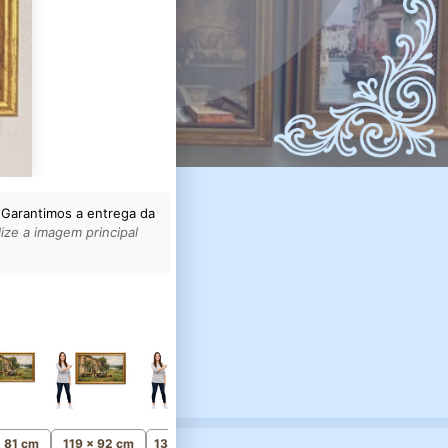
 Garantimos a entrega da
ize a imagem principal
154 x 119 cm
Monumental
x 81 cm
119 x 92 cm
134 x 104 cm