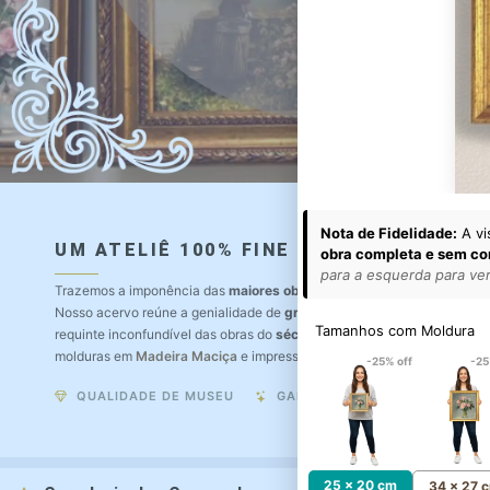
Nota de Fidelidade:
A vi
UM ATELIÊ 100% FINE ART
obra completa e sem co
para a esquerda para ver 
Trazemos a imponência das
maiores obras de arte do mundo
para o a
Nosso acervo reúne a genialidade de
grandes pintores renomados
, r
Tamanhos com Moldura
requinte inconfundível das obras do
século XIX
. Produção artesanal e
molduras em
Madeira Maciça
e impressão com
Pigmentação Mineral
.
-25% off
-25
QUALIDADE DE MUSEU
GARANTIA ETERNA
25 x 20 cm
34 x 27 