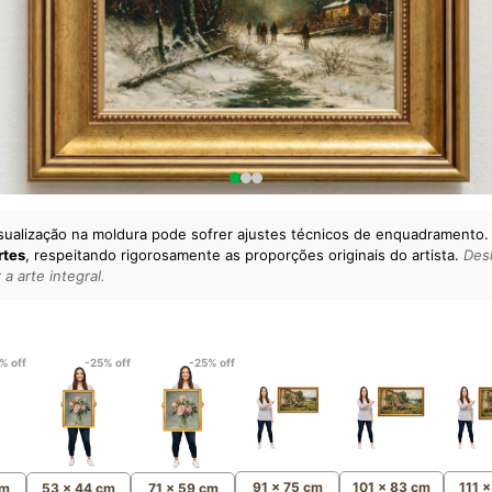
sualização na moldura pode sofrer ajustes técnicos de enquadramento.
rtes
, respeitando rigorosamente as proporções originais do artista.
Desl
a arte integral.
lto padrão da sua casa.
esgatando
artes reais
e o
m
Canvas 100% Algodão
,
% off
-25% off
-25% off
91 x 75 cm
101 x 83 cm
111 
cm
53 x 44 cm
71 x 59 cm