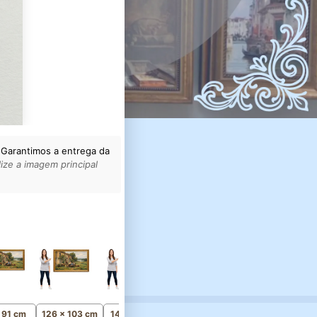
 Garantimos a entrega da
ize a imagem principal
161 x 131 cm
Monumental
x 91 cm
126 x 103 cm
141 x 115 cm