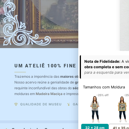
Nota de Fidelidade:
A vi
UM ATELIÊ 100% FINE ART
obra completa e sem co
para a esquerda para ver 
Trazemos a imponência das
maiores obras de arte do mundo
para o a
Nosso acervo reúne a genialidade de
grandes pintores renomados
, r
Tamanhos com Moldura
requinte inconfundível das obras do
século XIX
. Produção artesanal e
molduras em
Madeira Maciça
e impressão com
Pigmentação Mineral
.
-25% off
-25
QUALIDADE DE MUSEU
GARANTIA ETERNA
32 x 28 cm
41 x 35 