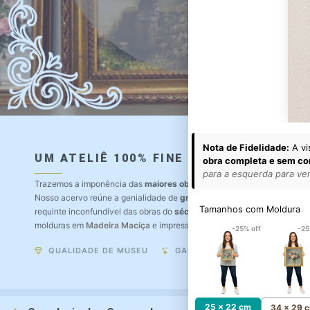
Nota de Fidelidade:
A vi
UM ATELIÊ 100% FINE ART
obra completa e sem co
para a esquerda para ver 
Trazemos a imponência das
maiores obras de arte do mundo
para o a
Nosso acervo reúne a genialidade de
grandes pintores renomados
, r
Tamanhos com Moldura
requinte inconfundível das obras do
século XIX
. Produção artesanal e
molduras em
Madeira Maciça
e impressão com
Pigmentação Mineral
.
-25% off
-25
QUALIDADE DE MUSEU
GARANTIA ETERNA
25 x 22 cm
34 x 29 