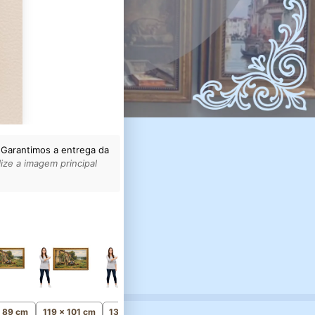
 Garantimos a entrega da
ize a imagem principal
154 x 131 cm
Monumental
x 89 cm
119 x 101 cm
134 x 114 cm