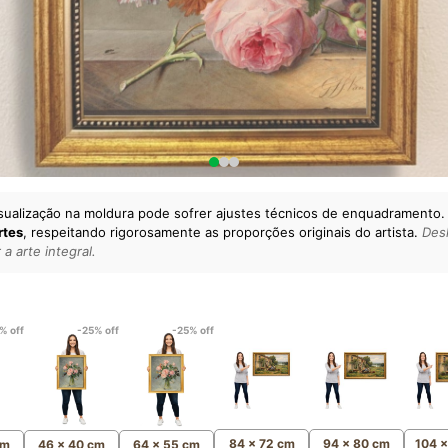
sualização na moldura pode sofrer ajustes técnicos de enquadramento.
rtes
, respeitando rigorosamente as proporções originais do artista.
Desl
a arte integral.
lto padrão da sua casa.
esgatando
artes reais
e o
m
Canvas 100% Algodão
,
% off
-25% off
-25% off
84 x 72 cm
94 x 80 cm
104 
cm
46 x 40 cm
64 x 55 cm