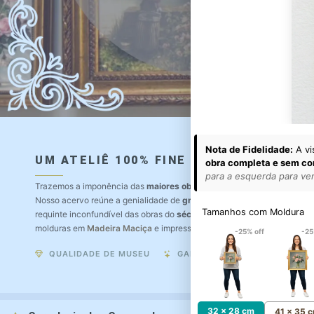
Nota de Fidelidade:
A vi
UM ATELIÊ 100% FINE ART
obra completa e sem co
para a esquerda para ver 
Trazemos a imponência das
maiores obras de arte do mundo
para o a
Nosso acervo reúne a genialidade de
grandes pintores renomados
, r
Tamanhos com Moldura
requinte inconfundível das obras do
século XIX
. Produção artesanal e
molduras em
Madeira Maciça
e impressão com
Pigmentação Mineral
.
-25% off
-25
QUALIDADE DE MUSEU
GARANTIA ETERNA
32 x 28 cm
41 x 35 