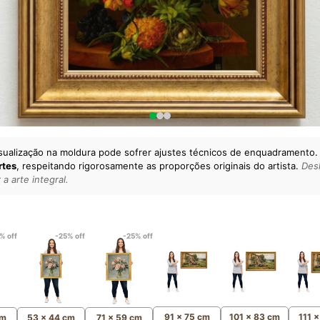
sualização na moldura pode sofrer ajustes técnicos de enquadramento.
rtes
, respeitando rigorosamente as proporções originais do artista.
Desl
a arte integral.
lto padrão da sua casa.
esgatando
artes reais
e o
m
Canvas 100% Algodão
,
% off
-25% off
-25% off
91 x 75 cm
101 x 83 cm
111 
cm
53 x 44 cm
71 x 59 cm