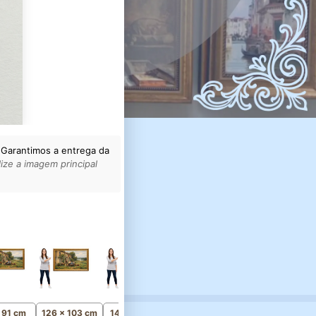
 Garantimos a entrega da
ize a imagem principal
161 x 131 cm
Monumental
x 91 cm
126 x 103 cm
141 x 115 cm