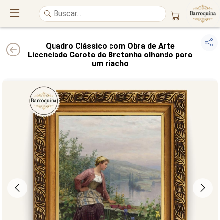
Quadro Clássico com Obra de Arte
Licenciada Garota da Bretanha olhando para
um riacho
UM ATELIÊ 100% FINE ART
Trazemos a imponência das
maiores obras de arte do mundo
para o
alto padrão da sua casa. Nosso acervo reúne a genialidade de
grandes
pintores renomados
, resgatando
artes reais
e o requinte inconfundível
das obras do
século XIX
. Produção artesanal em
Canvas 100% Algodão
,
molduras em
Madeira Maciça
e impressão com
Pigmentação Mineral
.
QUALIDADE DE MUSEU
GARANTIA ETERNA