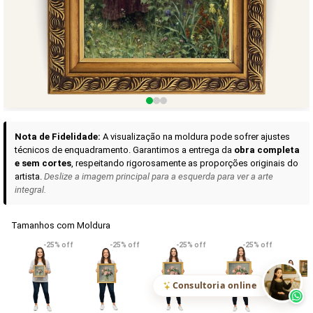
Curadoria das Campanhas
A seleção de obras-primas apresentadas em nossos vídeos nas redes
sociais, reunidas aqui para sua apreciação.
Nota de Fidelidade:
A visualização na moldura pode sofrer ajustes
técnicos de enquadramento. Garantimos a entrega da
obra completa
e sem cortes
, respeitando rigorosamente as proporções originais do
artista.
Deslize a imagem principal para a esquerda para ver a arte
integral.
Tamanhos com Moldura
VER DETALHES
VER DETALHES
VER DETALHE
-25% off
-25% off
-25% off
-25% off
Madona de Loreto
Narciso- caravaggio
Maria Antoniet
uma Rosa
R$ 538,42
R$ 365,92
R$ 365,92
(Pix)
(Pix)
(P
Consultoria online