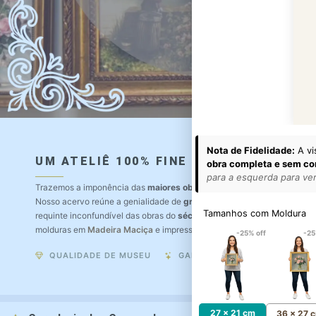
Nota de Fidelidade:
A vi
UM ATELIÊ 100% FINE ART
obra completa e sem co
para a esquerda para ver 
Trazemos a imponência das
maiores obras de arte do mundo
para o a
Nosso acervo reúne a genialidade de
grandes pintores renomados
, r
Tamanhos com Moldura
requinte inconfundível das obras do
século XIX
. Produção artesanal e
molduras em
Madeira Maciça
e impressão com
Pigmentação Mineral
.
-25% off
-25
QUALIDADE DE MUSEU
GARANTIA ETERNA
27 x 21 cm
36 x 27 