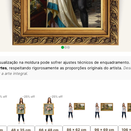
sualização na moldura pode sofrer ajustes técnicos de enquadramento.
rtes
, respeitando rigorosamente as proporções originais do artista.
Desl
a arte integral.
lto padrão da sua casa.
esgatando
artes reais
e o
m
Canvas 100% Algodão
,
% off
-25% off
-25% off
86 x 62 cm
96 x 69 cm
106 
cm
48 x 35 cm
66 x 48 cm