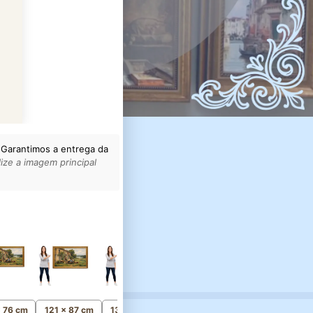
 Garantimos a entrega da
ize a imagem principal
156 x 111 cm
Monumental
x 76 cm
121 x 87 cm
136 x 97 cm