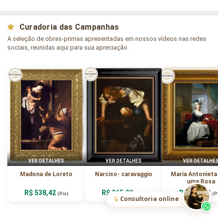
Curadoria das Campanhas
A seleção de obras-primas apresentadas em nossos vídeos nas redes
sociais, reunidas aqui para sua apreciação.
VER DETALHES
VER DETALHES
VER DETALHE
Madona de Loreto
Narciso- caravaggio
Maria Antoniet
uma Rosa
R$ 538,42
R$ 365,92
R$ 365,92
(Pix)
(Pix)
(P
Consultoria online