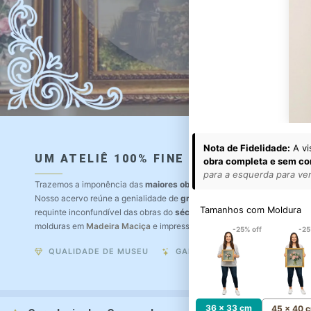
Nota de Fidelidade:
A vi
UM ATELIÊ 100% FINE ART
obra completa e sem co
para a esquerda para ver 
Trazemos a imponência das
maiores obras de arte do mundo
para o a
Nosso acervo reúne a genialidade de
grandes pintores renomados
, r
Tamanhos com Moldura
requinte inconfundível das obras do
século XIX
. Produção artesanal e
molduras em
Madeira Maciça
e impressão com
Pigmentação Mineral
.
-25% off
-25
QUALIDADE DE MUSEU
GARANTIA ETERNA
36 x 33 cm
45 x 40 