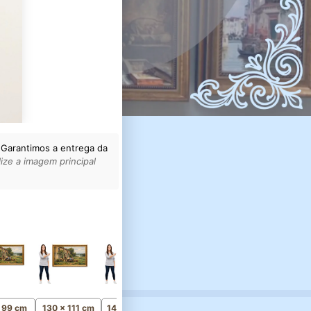
 Garantimos a entrega da
ize a imagem principal
165 x 141 cm
Monumental
x 99 cm
130 x 111 cm
145 x 124 cm