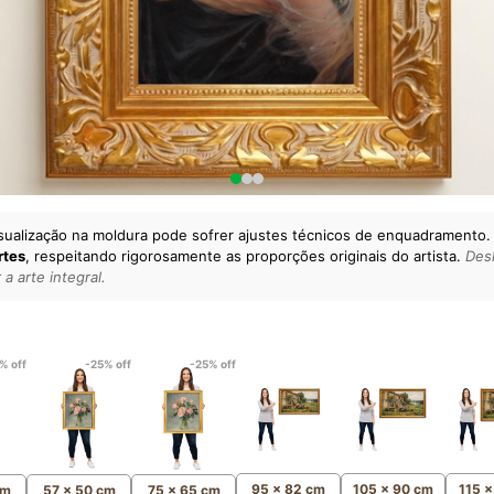
sualização na moldura pode sofrer ajustes técnicos de enquadramento.
rtes
, respeitando rigorosamente as proporções originais do artista.
Desl
a arte integral.
lto padrão da sua casa.
esgatando
artes reais
e o
m
Canvas 100% Algodão
,
% off
-25% off
-25% off
95 x 82 cm
105 x 90 cm
115 
cm
57 x 50 cm
75 x 65 cm