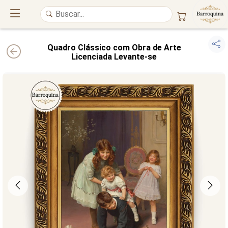
Quadro Clássico com Obra de Arte
Licenciada Levante-se
UM ATELIÊ 100% FINE ART
Trazemos a imponência das
maiores obras de arte do mundo
para o
alto padrão da sua casa. Nosso acervo reúne a genialidade de
grandes
pintores renomados
, resgatando
artes reais
e o requinte inconfundível
das obras do
século XIX
. Produção artesanal em
Canvas 100% Algodão
,
molduras em
Madeira Maciça
e impressão com
Pigmentação Mineral
.
QUALIDADE DE MUSEU
GARANTIA ETERNA