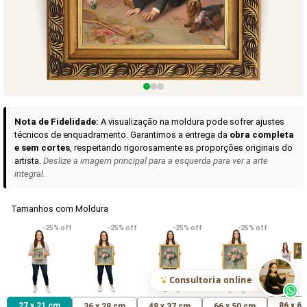
Curadoria das Campanhas
A seleção de obras-primas apresentadas em nossos vídeos nas redes
sociais, reunidas aqui para sua apreciação.
Nota de Fidelidade:
A visualização na moldura pode sofrer ajustes
técnicos de enquadramento. Garantimos a entrega da
obra completa
e sem cortes
, respeitando rigorosamente as proporções originais do
artista.
Deslize a imagem principal para a esquerda para ver a arte
integral.
Tamanhos com Moldura
VER DETALHES
VER DETALHES
VER DETALHE
-25% off
-25% off
-25% off
-25% off
Madona de Loreto
Narciso- caravaggio
Maria Antoniet
uma Rosa
R$ 538,42
R$ 365,92
R$ 365,92
(Pix)
(Pix)
(P
Consultoria online
27 x 21 cm
86 x 6
36 x 28 cm
48 x 37 cm
66 x 50 cm