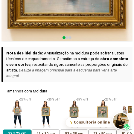
Curadoria das Campanhas
A seleção de obras-primas apresentadas em nossos vídeos nas redes
sociais, reunidas aqui para sua apreciação.
Nota de Fidelidade:
A visualização na moldura pode sofrer ajustes
técnicos de enquadramento. Garantimos a entrega da
obra completa
e sem cortes
, respeitando rigorosamente as proporções originais do
artista.
Deslize a imagem principal para a esquerda para ver a arte
integral.
Tamanhos com Moldura
VER DETALHES
VER DETALHES
VER DETALHE
-25% off
-25% off
-25% off
-25% off
Madona de Loreto
Narciso- caravaggio
Maria Antoniet
uma Rosa
R$ 538,42
R$ 365,92
R$ 365,92
(Pix)
(Pix)
(P
Consultoria online
32 x 25 cm
91 x 6
41 x 30 cm
53 x 38 cm
71 x 50 cm