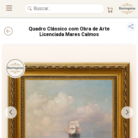
Quadro Clássico com Obra de Arte
Licenciada Mares Calmos
UM ATELIÊ 100% FINE ART
Trazemos a imponência das
maiores obras de arte do mundo
para o
alto padrão da sua casa. Nosso acervo reúne a genialidade de
grandes
pintores renomados
, resgatando
artes reais
e o requinte inconfundível
das obras do
século XIX
. Produção artesanal em
Canvas 100% Algodão
,
molduras em
Madeira Maciça
e impressão com
Pigmentação Mineral
.
QUALIDADE DE MUSEU
GARANTIA ETERNA