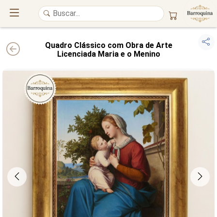
Quadro Clássico com Obra de Arte
Licenciada Maria e o Menino
UM ATELIÊ 100% FINE ART
Trazemos a imponência das
maiores obras de arte do mundo
para o
alto padrão da sua casa. Nosso acervo reúne a genialidade de
grandes
pintores renomados
, resgatando
artes reais
e o requinte inconfundível
das obras do
século XIX
. Produção artesanal em
Canvas 100% Algodão
,
molduras em
Madeira Maciça
e impressão com
Pigmentação Mineral
.
QUALIDADE DE MUSEU
GARANTIA ETERNA