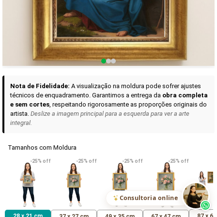
Curadoria das Campanhas
A seleção de obras-primas apresentadas em nossos vídeos nas redes
sociais, reunidas aqui para sua apreciação.
Nota de Fidelidade:
A visualização na moldura pode sofrer ajustes
técnicos de enquadramento. Garantimos a entrega da
obra completa
e sem cortes
, respeitando rigorosamente as proporções originais do
artista.
Deslize a imagem principal para a esquerda para ver a arte
integral.
Tamanhos com Moldura
VER DETALHES
VER DETALHES
VER DETALHE
-25% off
-25% off
-25% off
-25% off
Madona de Loreto
Narciso- caravaggio
Maria Antoniet
uma Rosa
R$ 538,42
R$ 365,92
R$ 365,92
(Pix)
(Pix)
(P
Consultoria online
28 x 21 cm
87 x 6
37 x 27 cm
49 x 35 cm
67 x 47 cm