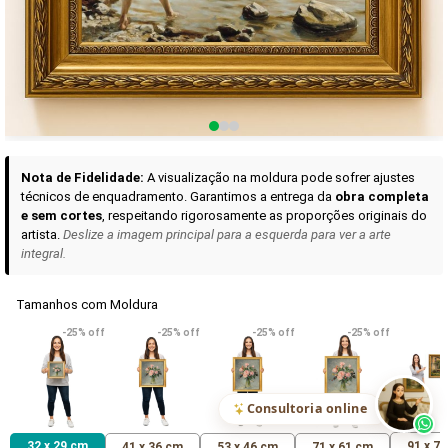
Curadoria das Campanhas
A seleção de obras-primas apresentadas em nossos vídeos nas redes
sociais, reunidas aqui para sua apreciação.
Nota de Fidelidade:
A visualização na moldura pode sofrer ajustes
técnicos de enquadramento. Garantimos a entrega da
obra completa
e sem cortes
, respeitando rigorosamente as proporções originais do
artista.
Deslize a imagem principal para a esquerda para ver a arte
integral.
Tamanhos com Moldura
VER DETALHES
VER DETALHES
VER DETALHE
-25% off
-25% off
-25% off
-25% off
Madona de Loreto
Narciso- caravaggio
Maria Antoniet
uma Rosa
R$ 538,42
R$ 365,92
R$ 365,92
(Pix)
(Pix)
(P
Consultoria online
32 x 29 cm
91 x 7
41 x 36 cm
53 x 46 cm
71 x 61 cm