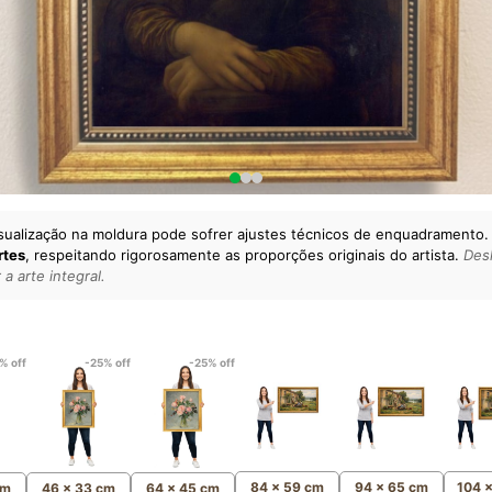
sualização na moldura pode sofrer ajustes técnicos de enquadramento.
rtes
, respeitando rigorosamente as proporções originais do artista.
Desl
a arte integral.
lto padrão da sua casa.
esgatando
artes reais
e o
m
Canvas 100% Algodão
,
% off
-25% off
-25% off
84 x 59 cm
94 x 65 cm
104 
cm
46 x 33 cm
64 x 45 cm