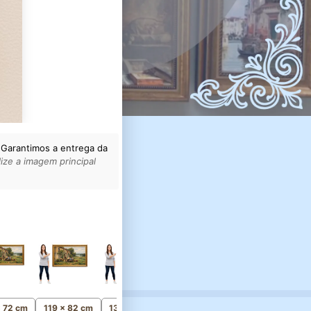
 Garantimos a entrega da
ize a imagem principal
154 x 106 cm
Monumental
x 72 cm
119 x 82 cm
134 x 93 cm