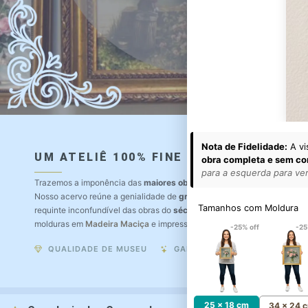
Nota de Fidelidade:
A vi
UM ATELIÊ 100% FINE ART
obra completa e sem co
para a esquerda para ver 
Trazemos a imponência das
maiores obras de arte do mundo
para o a
Nosso acervo reúne a genialidade de
grandes pintores renomados
, r
Tamanhos com Moldura
requinte inconfundível das obras do
século XIX
. Produção artesanal e
molduras em
Madeira Maciça
e impressão com
Pigmentação Mineral
.
-25% off
-25
QUALIDADE DE MUSEU
GARANTIA ETERNA
25 x 18 cm
34 x 24 