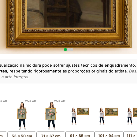
sualização na moldura pode sofrer ajustes técnicos de enquadramento.
rtes
, respeitando rigorosamente as proporções originais do artista.
Desl
a arte integral.
lto padrão da sua casa.
esgatando
artes reais
e o
m
Canvas 100% Algodão
,
% off
-25% off
-25% off
91 x 85 cm
101 x 94 cm
111 x
cm
53 x 50 cm
71 x 67 cm