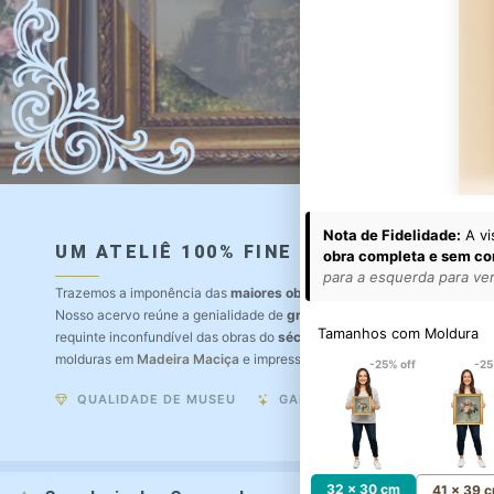
Nota de Fidelidade:
A vi
UM ATELIÊ 100% FINE ART
obra completa e sem co
para a esquerda para ver 
Trazemos a imponência das
maiores obras de arte do mundo
para o a
Nosso acervo reúne a genialidade de
grandes pintores renomados
, r
Tamanhos com Moldura
requinte inconfundível das obras do
século XIX
. Produção artesanal e
molduras em
Madeira Maciça
e impressão com
Pigmentação Mineral
.
-25% off
-25
QUALIDADE DE MUSEU
GARANTIA ETERNA
32 x 30 cm
41 x 39 