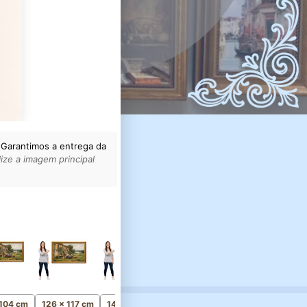
 Garantimos a entrega da
ize a imagem principal
161 x 150 cm
Monumental
 104 cm
126 x 117 cm
141 x 131 cm