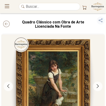
Quadro Clássico com Obra de Arte
Licenciada Na Fonte
UM ATELIÊ 100% FINE ART
Trazemos a imponência das
maiores obras de arte do mundo
para o
alto padrão da sua casa. Nosso acervo reúne a genialidade de
grandes
pintores renomados
, resgatando
artes reais
e o requinte inconfundível
das obras do
século XIX
. Produção artesanal em
Canvas 100% Algodão
,
molduras em
Madeira Maciça
e impressão com
Pigmentação Mineral
.
QUALIDADE DE MUSEU
GARANTIA ETERNA