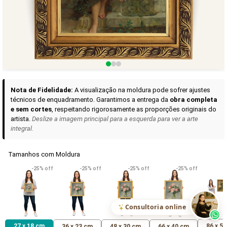
Curadoria das Campanhas
A seleção de obras-primas apresentadas em nossos vídeos nas redes
sociais, reunidas aqui para sua apreciação.
Nota de Fidelidade:
A visualização na moldura pode sofrer ajustes
técnicos de enquadramento. Garantimos a entrega da
obra completa
e sem cortes
, respeitando rigorosamente as proporções originais do
artista.
Deslize a imagem principal para a esquerda para ver a arte
integral.
Tamanhos com Moldura
VER DETALHES
VER DETALHES
VER DETALHE
-25% off
-25% off
-25% off
-25% off
Madona de Loreto
Narciso- caravaggio
Maria Antoniet
uma Rosa
R$ 538,42
R$ 365,92
R$ 365,92
(Pix)
(Pix)
(P
Consultoria online
27 x 18 cm
86 x 5
36 x 23 cm
48 x 30 cm
66 x 40 cm