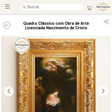
Quadro Clássico com Obra de Arte
Licenciada Nascimento de Cristo
UM ATELIÊ 100% FINE ART
Trazemos a imponência das
maiores obras de arte do mundo
para o
alto padrão da sua casa. Nosso acervo reúne a genialidade de
grandes
pintores renomados
, resgatando
artes reais
e o requinte inconfundível
das obras do
século XIX
. Produção artesanal em
Canvas 100% Algodão
,
molduras em
Madeira Maciça
e impressão com
Pigmentação Mineral
.
QUALIDADE DE MUSEU
GARANTIA ETERNA