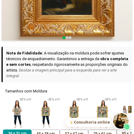
Curadoria das Campanhas
A seleção de obras-primas apresentadas em nossos vídeos nas redes
sociais, reunidas aqui para sua apreciação.
Nota de Fidelidade:
A visualização na moldura pode sofrer ajustes
técnicos de enquadramento. Garantimos a entrega da
obra completa
e sem cortes
, respeitando rigorosamente as proporções originais do
artista.
Deslize a imagem principal para a esquerda para ver a arte
integral.
Tamanhos com Moldura
VER DETALHES
VER DETALHES
VER DETALHE
-25% off
-25% off
-25% off
-25% off
Madona de Loreto
Narciso- caravaggio
Maria Antoniet
uma Rosa
R$ 538,42
R$ 365,92
R$ 365,92
(Pix)
(Pix)
(P
Consultoria online
36 x 31 cm
95 x 7
45 x 38 cm
57 x 47 cm
75 x 61 cm