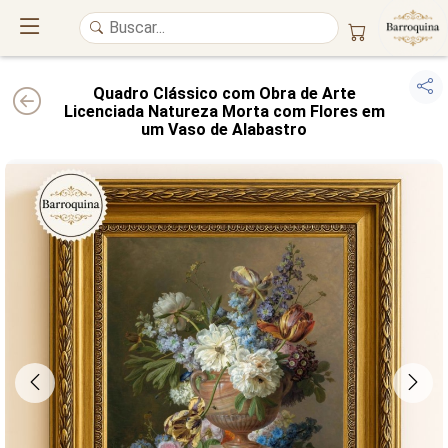
Quadro Clássico com Obra de Arte
Licenciada Natureza Morta com Flores em
um Vaso de Alabastro
UM ATELIÊ 100% FINE ART
Trazemos a imponência das
maiores obras de arte do mundo
para o
alto padrão da sua casa. Nosso acervo reúne a genialidade de
grandes
pintores renomados
, resgatando
artes reais
e o requinte inconfundível
das obras do
século XIX
. Produção artesanal em
Canvas 100% Algodão
,
molduras em
Madeira Maciça
e impressão com
Pigmentação Mineral
.
QUALIDADE DE MUSEU
GARANTIA ETERNA