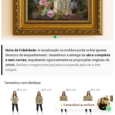
Curadoria das Campanhas
A seleção de obras-primas apresentadas em nossos vídeos nas redes
sociais, reunidas aqui para sua apreciação.
Nota de Fidelidade:
A visualização na moldura pode sofrer ajustes
técnicos de enquadramento. Garantimos a entrega da
obra completa
e sem cortes
, respeitando rigorosamente as proporções originais do
artista.
Deslize a imagem principal para a esquerda para ver a arte
integral.
Tamanhos com Moldura
VER DETALHES
VER DETALHES
VER DETALHE
-25% off
-25% off
-25% off
-25% off
Madona de Loreto
Narciso- caravaggio
Maria Antoniet
uma Rosa
R$ 538,42
R$ 365,92
R$ 365,92
(Pix)
(Pix)
(P
Consultoria online