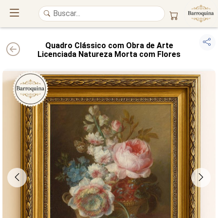
Quadro Clássico com Obra de Arte
Licenciada Natureza Morta com Flores
UM ATELIÊ 100% FINE ART
Trazemos a imponência das
maiores obras de arte do mundo
para o
alto padrão da sua casa. Nosso acervo reúne a genialidade de
grandes
pintores renomados
, resgatando
artes reais
e o requinte inconfundível
das obras do
século XIX
. Produção artesanal em
Canvas 100% Algodão
,
molduras em
Madeira Maciça
e impressão com
Pigmentação Mineral
.
QUALIDADE DE MUSEU
GARANTIA ETERNA