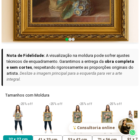
Curadoria das Campanhas
A seleção de obras-primas apresentadas em nossos vídeos nas redes
sociais, reunidas aqui para sua apreciação.
Nota de Fidelidade:
A visualização na moldura pode sofrer ajustes
técnicos de enquadramento. Garantimos a entrega da
obra completa
e sem cortes
, respeitando rigorosamente as proporções originais do
artista.
Deslize a imagem principal para a esquerda para ver a arte
integral.
Tamanhos com Moldura
VER DETALHES
VER DETALHES
VER DETALHE
-25% off
-25% off
-25% off
-25% off
Madona de Loreto
Narciso- caravaggio
Maria Antoniet
uma Rosa
R$ 538,42
R$ 365,92
R$ 365,92
(Pix)
(Pix)
(P
Consultoria online
32 x 27 cm
91 x 7
41 x 33 cm
53 x 42 cm
71 x 56 cm