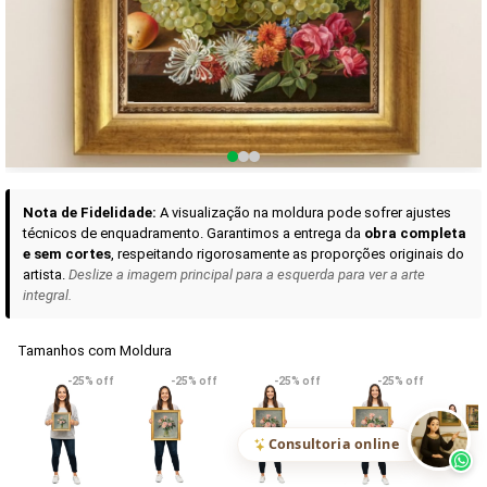
Curadoria das Campanhas
A seleção de obras-primas apresentadas em nossos vídeos nas redes
sociais, reunidas aqui para sua apreciação.
Nota de Fidelidade:
A visualização na moldura pode sofrer ajustes
técnicos de enquadramento. Garantimos a entrega da
obra completa
e sem cortes
, respeitando rigorosamente as proporções originais do
artista.
Deslize a imagem principal para a esquerda para ver a arte
integral.
Tamanhos com Moldura
VER DETALHES
VER DETALHES
VER DETALHE
-25% off
-25% off
-25% off
-25% off
Madona de Loreto
Narciso- caravaggio
Maria Antoniet
uma Rosa
R$ 538,42
R$ 365,92
R$ 365,92
(Pix)
(Pix)
(P
Consultoria online