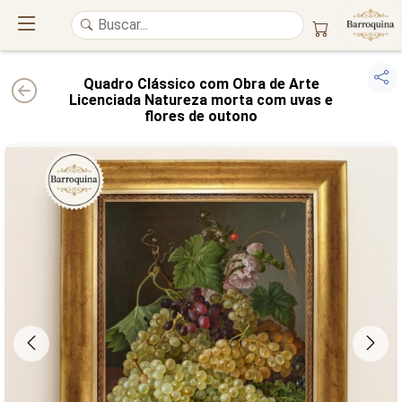
Quadro Clássico com Obra de Arte
Licenciada Natureza morta com uvas e
flores de outono
UM ATELIÊ 100% FINE ART
Trazemos a imponência das
maiores obras de arte do mundo
para o
alto padrão da sua casa. Nosso acervo reúne a genialidade de
grandes
pintores renomados
, resgatando
artes reais
e o requinte inconfundível
das obras do
século XIX
. Produção artesanal em
Canvas 100% Algodão
,
molduras em
Madeira Maciça
e impressão com
Pigmentação Mineral
.
QUALIDADE DE MUSEU
GARANTIA ETERNA