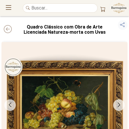
Quadro Clássico com Obra de Arte
Licenciada Natureza-morta com Uvas
UM ATELIÊ 100% FINE ART
Trazemos a imponência das
maiores obras de arte do mundo
para o
alto padrão da sua casa. Nosso acervo reúne a genialidade de
grandes
pintores renomados
, resgatando
artes reais
e o requinte inconfundível
das obras do
século XIX
. Produção artesanal em
Canvas 100% Algodão
,
molduras em
Madeira Maciça
e impressão com
Pigmentação Mineral
.
QUALIDADE DE MUSEU
GARANTIA ETERNA