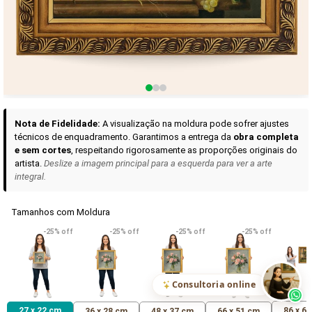
Curadoria das Campanhas
A seleção de obras-primas apresentadas em nossos vídeos nas redes
sociais, reunidas aqui para sua apreciação.
Nota de Fidelidade:
A visualização na moldura pode sofrer ajustes
técnicos de enquadramento. Garantimos a entrega da
obra completa
e sem cortes
, respeitando rigorosamente as proporções originais do
artista.
Deslize a imagem principal para a esquerda para ver a arte
integral.
Tamanhos com Moldura
VER DETALHES
VER DETALHES
VER DETALHE
-25% off
-25% off
-25% off
-25% off
Madona de Loreto
Narciso- caravaggio
Maria Antoniet
uma Rosa
R$ 538,42
R$ 365,92
R$ 365,92
(Pix)
(Pix)
(P
Consultoria online
27 x 22 cm
86 x 6
36 x 28 cm
48 x 37 cm
66 x 51 cm