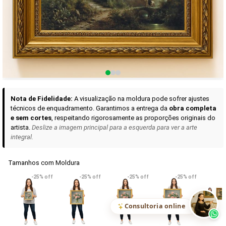
Curadoria das Campanhas
A seleção de obras-primas apresentadas em nossos vídeos nas redes
sociais, reunidas aqui para sua apreciação.
Nota de Fidelidade:
A visualização na moldura pode sofrer ajustes
técnicos de enquadramento. Garantimos a entrega da
obra completa
e sem cortes
, respeitando rigorosamente as proporções originais do
artista.
Deslize a imagem principal para a esquerda para ver a arte
integral.
Tamanhos com Moldura
VER DETALHES
VER DETALHES
VER DETALHE
-25% off
-25% off
-25% off
-25% off
Madona de Loreto
Narciso- caravaggio
Maria Antoniet
uma Rosa
R$ 538,42
R$ 365,92
R$ 365,92
(Pix)
(Pix)
(P
Consultoria online