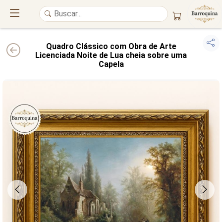
Quadro Clássico com Obra de Arte
Licenciada Noite de Lua cheia sobre uma
Capela
UM ATELIÊ 100% FINE ART
Trazemos a imponência das
maiores obras de arte do mundo
para o
alto padrão da sua casa. Nosso acervo reúne a genialidade de
grandes
pintores renomados
, resgatando
artes reais
e o requinte inconfundível
das obras do
século XIX
. Produção artesanal em
Canvas 100% Algodão
,
molduras em
Madeira Maciça
e impressão com
Pigmentação Mineral
.
QUALIDADE DE MUSEU
GARANTIA ETERNA