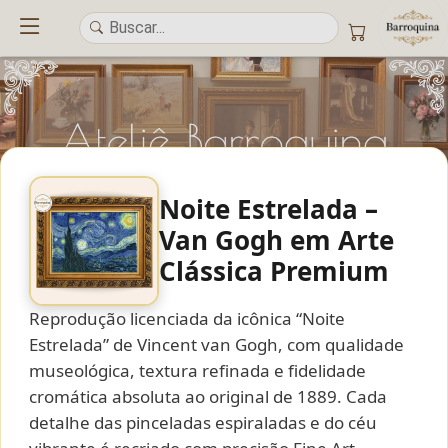
Noite Estrelada –
Van Gogh em Arte
Clássica Premium
UM ATELIÊ 100% FINE ART
Reprodução licenciada da icônica “Noite
Trazemos a imponência das
maiores obras de arte do mundo
para o
alto padrão da sua casa. Nosso acervo reúne a genialidade de
grandes
Estrelada” de Vincent van Gogh, com qualidade
pintores renomados
, resgatando
artes reais
e o requinte inconfundível
museológica, textura refinada e fidelidade
das obras do
século XIX
. Produção artesanal em
Canvas 100% Algodão
,
cromática absoluta ao original de 1889. Cada
molduras em
Madeira Maciça
e impressão com
Pigmentação Mineral
.
detalhe das pinceladas espiraladas e do céu
QUALIDADE DE MUSEU
GARANTIA ETERNA