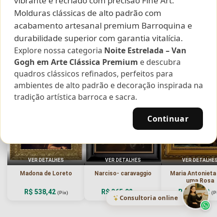
vibrante é recriado com precisão Fine Art.
Molduras clássicas de alto padrão com
acabamento artesanal premium Barroquina e
Curadoria das Campanhas
durabilidade superior com garantia vitalícia.
A seleção de obras-primas apresentadas em nossos vídeos nas redes
sociais, reunidas aqui para sua apreciação.
Explore nossa categoria
Noite Estrelada – Van
Gogh em Arte Clássica Premium
e descubra
quadros clássicos refinados, perfeitos para
ambientes de alto padrão e decoração inspirada na
tradição artística barroca e sacra.
Continuar
VER DETALHES
VER DETALHES
VER DETALHE
Madona de Loreto
Narciso- caravaggio
Maria Antoniet
uma Rosa
R$ 538,42
R$ 365,92
R$ 365,92
(Pix)
(Pix)
(P
Consultoria online