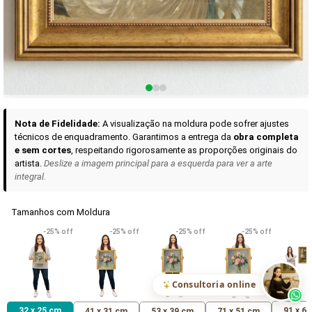
Curadoria das Campanhas
A seleção de obras-primas apresentadas em nossos vídeos nas redes
sociais, reunidas aqui para sua apreciação.
Nota de Fidelidade:
A visualização na moldura pode sofrer ajustes
técnicos de enquadramento. Garantimos a entrega da
obra completa
e sem cortes
, respeitando rigorosamente as proporções originais do
artista.
Deslize a imagem principal para a esquerda para ver a arte
integral.
Tamanhos com Moldura
VER DETALHES
VER DETALHES
VER DETALHE
-25% off
-25% off
-25% off
-25% off
Madona de Loreto
Narciso- caravaggio
Maria Antoniet
uma Rosa
R$ 538,42
R$ 365,92
R$ 365,92
(Pix)
(Pix)
(P
Consultoria online
32 x 25 cm
91 x 6
41 x 31 cm
53 x 39 cm
71 x 51 cm