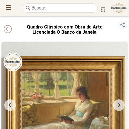
Quadro Clássico com Obra de Arte
Licenciada O Banco da Janela
UM ATELIÊ 100% FINE ART
Trazemos a imponência das
maiores obras de arte do mundo
para o
alto padrão da sua casa. Nosso acervo reúne a genialidade de
grandes
pintores renomados
, resgatando
artes reais
e o requinte inconfundível
das obras do
século XIX
. Produção artesanal em
Canvas 100% Algodão
,
molduras em
Madeira Maciça
e impressão com
Pigmentação Mineral
.
QUALIDADE DE MUSEU
GARANTIA ETERNA