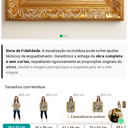
Curadoria das Campanhas
A seleção de obras-primas apresentadas em nossos vídeos nas redes
sociais, reunidas aqui para sua apreciação.
Nota de Fidelidade:
A visualização na moldura pode sofrer ajustes
técnicos de enquadramento. Garantimos a entrega da
obra completa
e sem cortes
, respeitando rigorosamente as proporções originais do
artista.
Deslize a imagem principal para a esquerda para ver a arte
integral.
Tamanhos com Moldura
VER DETALHES
VER DETALHES
VER DETALHE
-25% off
-25% off
-25% off
-25% off
Madona de Loreto
Narciso- caravaggio
Maria Antoniet
uma Rosa
R$ 538,42
R$ 365,92
R$ 365,92
(Pix)
(Pix)
(P
Consultoria online
36 x 32 cm
95 x 7
45 x 39 cm
57 x 48 cm
75 x 63 cm