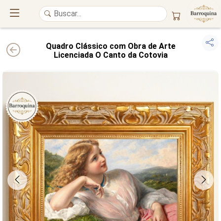
Quadro Clássico com Obra de Arte
Licenciada O Canto da Cotovia
UM ATELIÊ 100% FINE ART
Trazemos a imponência das
maiores obras de arte do mundo
para o
alto padrão da sua casa. Nosso acervo reúne a genialidade de
grandes
pintores renomados
, resgatando
artes reais
e o requinte inconfundível
das obras do
século XIX
. Produção artesanal em
Canvas 100% Algodão
,
molduras em
Madeira Maciça
e impressão com
Pigmentação Mineral
.
QUALIDADE DE MUSEU
GARANTIA ETERNA