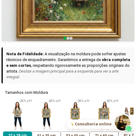
Curadoria das Campanhas
A seleção de obras-primas apresentadas em nossos vídeos nas redes
sociais, reunidas aqui para sua apreciação.
Nota de Fidelidade:
A visualização na moldura pode sofrer ajustes
técnicos de enquadramento. Garantimos a entrega da
obra completa
e sem cortes
, respeitando rigorosamente as proporções originais do
artista.
Deslize a imagem principal para a esquerda para ver a arte
integral.
Tamanhos com Moldura
VER DETALHES
VER DETALHES
VER DETALHE
-25% off
-25% off
-25% off
-25% off
Madona de Loreto
Narciso- caravaggio
Maria Antoniet
uma Rosa
R$ 538,42
R$ 365,92
R$ 365,92
(Pix)
(Pix)
(P
Consultoria online
32 x 28 cm
91 x 7
41 x 35 cm
53 x 45 cm
71 x 60 cm