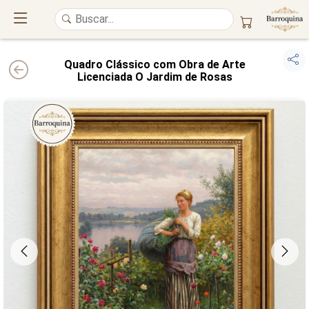
Quadro Clássico com Obra de Arte
Licenciada O Jardim de Rosas
UM ATELIÊ 100% FINE ART
Trazemos a imponência das
maiores obras de arte do mundo
para o
alto padrão da sua casa. Nosso acervo reúne a genialidade de
grandes
pintores renomados
, resgatando
artes reais
e o requinte inconfundível
das obras do
século XIX
. Produção artesanal em
Canvas 100% Algodão
,
molduras em
Madeira Maciça
e impressão com
Pigmentação Mineral
.
QUALIDADE DE MUSEU
GARANTIA ETERNA