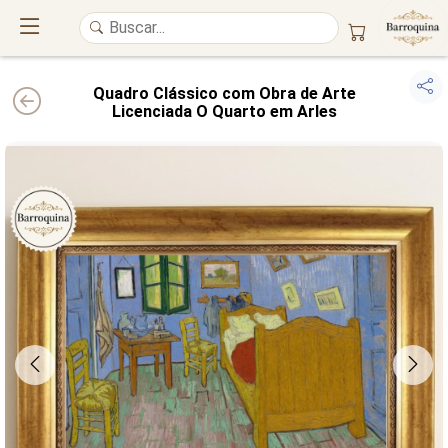
Quadro Clássico com Obra de Arte
Licenciada O Quarto em Arles
UM ATELIÊ 100% FINE ART
Trazemos a imponência das
maiores obras de arte do mundo
para o
alto padrão da sua casa. Nosso acervo reúne a genialidade de
grandes
pintores renomados
, resgatando
artes reais
e o requinte inconfundível
das obras do
século XIX
. Produção artesanal em
Canvas 100% Algodão
,
molduras em
Madeira Maciça
e impressão com
Pigmentação Mineral
.
QUALIDADE DE MUSEU
GARANTIA ETERNA