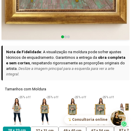
Curadoria das Campanhas
A seleção de obras-primas apresentadas em nossos vídeos nas redes
sociais, reunidas aqui para sua apreciação.
Nota de Fidelidade:
A visualização na moldura pode sofrer ajustes
técnicos de enquadramento. Garantimos a entrega da
obra completa
e sem cortes
, respeitando rigorosamente as proporções originais do
artista.
Deslize a imagem principal para a esquerda para ver a arte
integral.
Tamanhos com Moldura
VER DETALHES
VER DETALHES
VER DETALHE
-25% off
-25% off
-25% off
-25% off
Madona de Loreto
Narciso- caravaggio
Maria Antoniet
uma Rosa
R$ 538,42
R$ 365,92
R$ 365,92
(Pix)
(Pix)
(P
Consultoria online
28 x 23 cm
87 x 7
37 x 31 cm
49 x 40 cm
67 x 54 cm