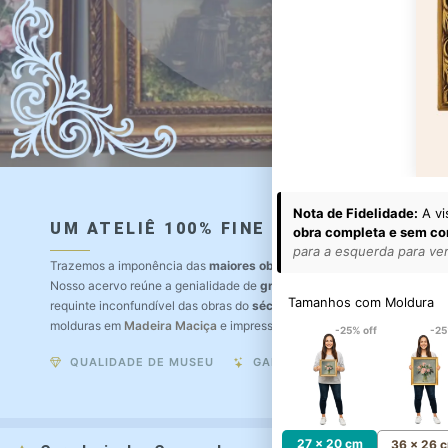
Nota de Fidelidade:
A vi
UM ATELIÊ 100% FINE ART
obra completa e sem co
para a esquerda para ver 
Trazemos a imponência das
maiores obras de arte do mundo
para o a
Nosso acervo reúne a genialidade de
grandes pintores renomados
, r
Tamanhos com Moldura
requinte inconfundível das obras do
século XIX
. Produção artesanal e
molduras em
Madeira Maciça
e impressão com
Pigmentação Mineral
.
-25% off
-25
QUALIDADE DE MUSEU
GARANTIA ETERNA
27 x 20 cm
36 x 26 