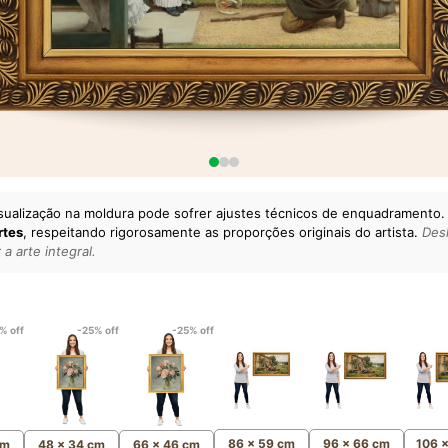
sualização na moldura pode sofrer ajustes técnicos de enquadramento.
rtes
, respeitando rigorosamente as proporções originais do artista.
Desl
a arte integral.
lto padrão da sua casa.
esgatando
artes reais
e o
m
Canvas 100% Algodão
,
% off
-25% off
-25% off
86 x 59 cm
96 x 66 cm
106 
cm
48 x 34 cm
66 x 46 cm