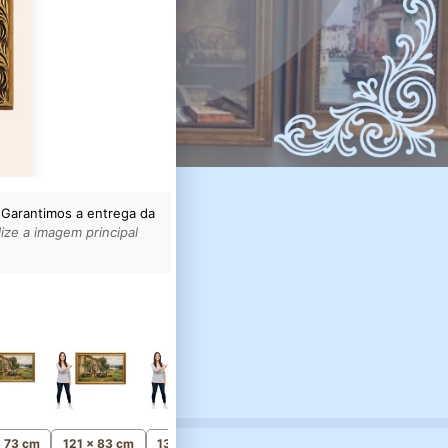
 Garantimos a entrega da
ize a imagem principal
156 x 106 cm
Monumental
x 73 cm
121 x 83 cm
136 x 93 cm