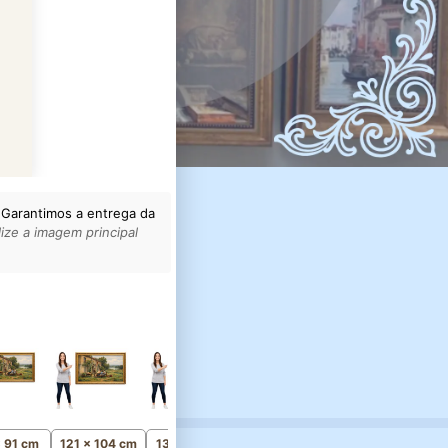
 Garantimos a entrega da
ize a imagem principal
156 x 134 cm
Monumental
x 91 cm
121 x 104 cm
136 x 117 cm