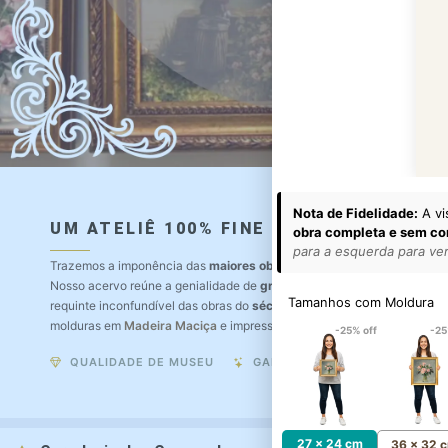
Nota de Fidelidade:
A vi
UM ATELIÊ 100% FINE ART
obra completa e sem co
para a esquerda para ver 
Trazemos a imponência das
maiores obras de arte do mundo
para o a
Nosso acervo reúne a genialidade de
grandes pintores renomados
, r
Tamanhos com Moldura
requinte inconfundível das obras do
século XIX
. Produção artesanal e
molduras em
Madeira Maciça
e impressão com
Pigmentação Mineral
.
-25% off
-25
QUALIDADE DE MUSEU
GARANTIA ETERNA
27 x 24 cm
36 x 32 