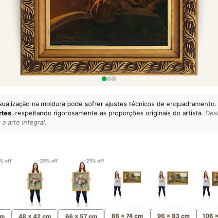
sualização na moldura pode sofrer ajustes técnicos de enquadramento.
rtes
, respeitando rigorosamente as proporções originais do artista.
Desl
a arte integral.
lto padrão da sua casa.
esgatando
artes reais
e o
m
Canvas 100% Algodão
,
% off
-25% off
-25% off
86 x 74 cm
96 x 83 cm
106 
cm
48 x 42 cm
66 x 57 cm