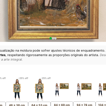
sualização na moldura pode sofrer ajustes técnicos de enquadramento.
rtes
, respeitando rigorosamente as proporções originais do artista.
Desl
a arte integral.
lto padrão da sua casa.
esgatando
artes reais
e o
m
Canvas 100% Algodão
,
% off
-25% off
-25% off
84 x 69 cm
94 x 78 cm
104 
cm
46 x 38 cm
64 x 53 cm