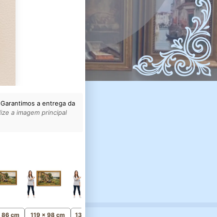
 Garantimos a entrega da
ize a imagem principal
154 x 127 cm
Monumental
x 86 cm
119 x 98 cm
134 x 110 cm