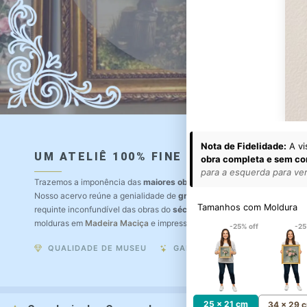
Nota de Fidelidade:
A vi
UM ATELIÊ 100% FINE ART
obra completa e sem co
para a esquerda para ver 
Trazemos a imponência das
maiores obras de arte do mundo
para o a
Nosso acervo reúne a genialidade de
grandes pintores renomados
, r
Tamanhos com Moldura
requinte inconfundível das obras do
século XIX
. Produção artesanal e
molduras em
Madeira Maciça
e impressão com
Pigmentação Mineral
.
-25% off
-25
QUALIDADE DE MUSEU
GARANTIA ETERNA
25 x 21 cm
34 x 29 