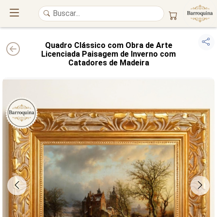
Quadro Clássico com Obra de Arte
Licenciada Paisagem de Inverno com
Catadores de Madeira
UM ATELIÊ 100% FINE ART
Trazemos a imponência das
maiores obras de arte do mundo
para o
alto padrão da sua casa. Nosso acervo reúne a genialidade de
grandes
pintores renomados
, resgatando
artes reais
e o requinte inconfundível
das obras do
século XIX
. Produção artesanal em
Canvas 100% Algodão
,
molduras em
Madeira Maciça
e impressão com
Pigmentação Mineral
.
QUALIDADE DE MUSEU
GARANTIA ETERNA