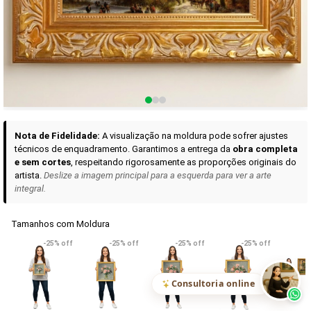
Curadoria das Campanhas
A seleção de obras-primas apresentadas em nossos vídeos nas redes
sociais, reunidas aqui para sua apreciação.
Nota de Fidelidade:
A visualização na moldura pode sofrer ajustes
técnicos de enquadramento. Garantimos a entrega da
obra completa
e sem cortes
, respeitando rigorosamente as proporções originais do
artista.
Deslize a imagem principal para a esquerda para ver a arte
integral.
Tamanhos com Moldura
VER DETALHES
VER DETALHES
VER DETALHE
-25% off
-25% off
-25% off
-25% off
Madona de Loreto
Narciso- caravaggio
Maria Antoniet
uma Rosa
R$ 538,42
R$ 365,92
R$ 365,92
(Pix)
(Pix)
(P
Consultoria online