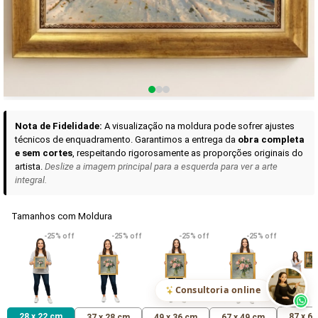
Curadoria das Campanhas
A seleção de obras-primas apresentadas em nossos vídeos nas redes
sociais, reunidas aqui para sua apreciação.
Nota de Fidelidade:
A visualização na moldura pode sofrer ajustes
técnicos de enquadramento. Garantimos a entrega da
obra completa
e sem cortes
, respeitando rigorosamente as proporções originais do
artista.
Deslize a imagem principal para a esquerda para ver a arte
integral.
Tamanhos com Moldura
VER DETALHES
VER DETALHES
VER DETALHE
-25% off
-25% off
-25% off
-25% off
Madona de Loreto
Narciso- caravaggio
Maria Antoniet
uma Rosa
R$ 538,42
R$ 365,92
R$ 365,92
(Pix)
(Pix)
(P
Consultoria online
28 x 22 cm
87 x 6
37 x 28 cm
49 x 36 cm
67 x 49 cm