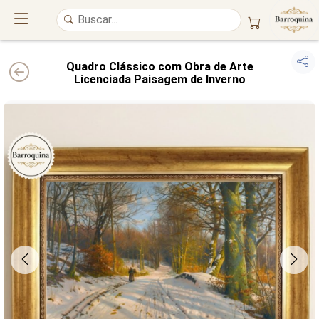
Quadro Clássico com Obra de Arte
Licenciada Paisagem de Inverno
UM ATELIÊ 100% FINE ART
Trazemos a imponência das
maiores obras de arte do mundo
para o
alto padrão da sua casa. Nosso acervo reúne a genialidade de
grandes
pintores renomados
, resgatando
artes reais
e o requinte inconfundível
das obras do
século XIX
. Produção artesanal em
Canvas 100% Algodão
,
molduras em
Madeira Maciça
e impressão com
Pigmentação Mineral
.
QUALIDADE DE MUSEU
GARANTIA ETERNA