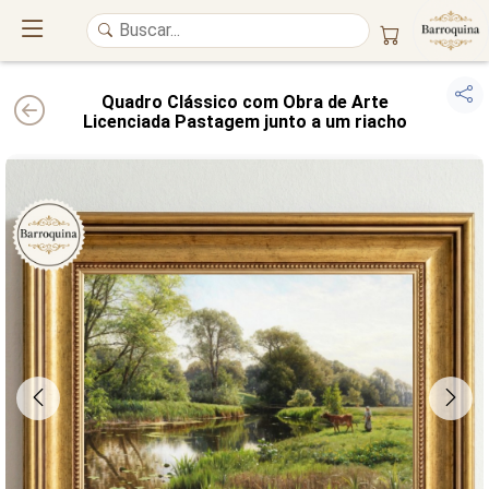
Quadro Clássico com Obra de Arte
Licenciada Pastagem junto a um riacho
UM ATELIÊ 100% FINE ART
Trazemos a imponência das
maiores obras de arte do mundo
para o
alto padrão da sua casa. Nosso acervo reúne a genialidade de
grandes
pintores renomados
, resgatando
artes reais
e o requinte inconfundível
das obras do
século XIX
. Produção artesanal em
Canvas 100% Algodão
,
molduras em
Madeira Maciça
e impressão com
Pigmentação Mineral
.
QUALIDADE DE MUSEU
GARANTIA ETERNA