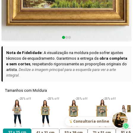
Curadoria das Campanhas
A seleção de obras-primas apresentadas em nossos vídeos nas redes
sociais, reunidas aqui para sua apreciação.
Nota de Fidelidade:
A visualização na moldura pode sofrer ajustes
técnicos de enquadramento. Garantimos a entrega da
obra completa
e sem cortes
, respeitando rigorosamente as proporções originais do
artista.
Deslize a imagem principal para a esquerda para ver a arte
integral.
Tamanhos com Moldura
VER DETALHES
VER DETALHES
VER DETALHE
-25% off
-25% off
-25% off
-25% off
Madona de Loreto
Narciso- caravaggio
Maria Antoniet
uma Rosa
R$ 538,42
R$ 365,92
R$ 365,92
(Pix)
(Pix)
(P
Consultoria online
32 x 25 cm
91 x 6
41 x 31 cm
53 x 39 cm
71 x 51 cm