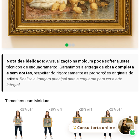
Curadoria das Campanhas
A seleção de obras-primas apresentadas em nossos vídeos nas redes
sociais, reunidas aqui para sua apreciação.
Nota de Fidelidade:
A visualização na moldura pode sofrer ajustes
técnicos de enquadramento. Garantimos a entrega da
obra completa
e sem cortes
, respeitando rigorosamente as proporções originais do
artista.
Deslize a imagem principal para a esquerda para ver a arte
integral.
Tamanhos com Moldura
VER DETALHES
VER DETALHES
VER DETALHE
-25% off
-25% off
-25% off
-25% off
Madona de Loreto
Narciso- caravaggio
Maria Antoniet
uma Rosa
R$ 538,42
R$ 365,92
R$ 365,92
(Pix)
(Pix)
(P
Consultoria online