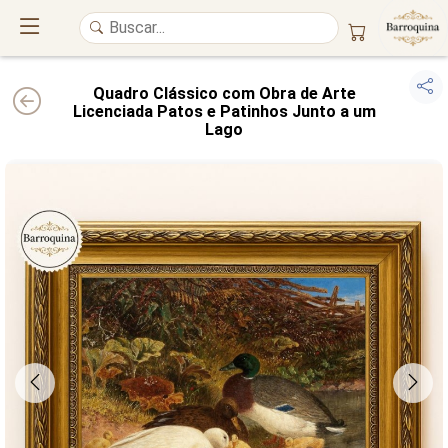
Quadro Clássico com Obra de Arte
Licenciada Patos e Patinhos Junto a um
Lago
UM ATELIÊ 100% FINE ART
Trazemos a imponência das
maiores obras de arte do mundo
para o
alto padrão da sua casa. Nosso acervo reúne a genialidade de
grandes
pintores renomados
, resgatando
artes reais
e o requinte inconfundível
das obras do
século XIX
. Produção artesanal em
Canvas 100% Algodão
,
molduras em
Madeira Maciça
e impressão com
Pigmentação Mineral
.
QUALIDADE DE MUSEU
GARANTIA ETERNA