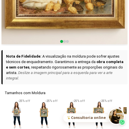
Curadoria das Campanhas
A seleção de obras-primas apresentadas em nossos vídeos nas redes
sociais, reunidas aqui para sua apreciação.
Nota de Fidelidade:
A visualização na moldura pode sofrer ajustes
técnicos de enquadramento. Garantimos a entrega da
obra completa
e sem cortes
, respeitando rigorosamente as proporções originais do
artista.
Deslize a imagem principal para a esquerda para ver a arte
integral.
Tamanhos com Moldura
VER DETALHES
VER DETALHES
VER DETALHE
-25% off
-25% off
-25% off
-25% off
Madona de Loreto
Narciso- caravaggio
Maria Antoniet
uma Rosa
R$ 538,42
R$ 365,92
R$ 365,92
(Pix)
(Pix)
(P
Consultoria online