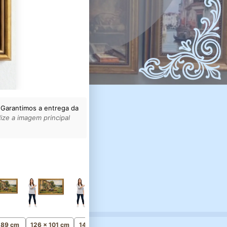
 Garantimos a entrega da
ize a imagem principal
161 x 128 cm
Monumental
x 89 cm
126 x 101 cm
141 x 112 cm