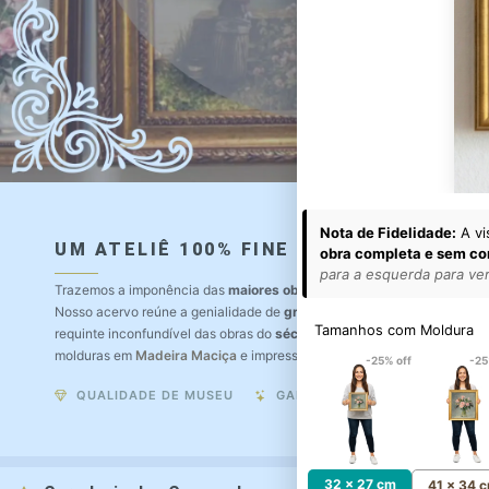
Nota de Fidelidade:
A vi
UM ATELIÊ 100% FINE ART
obra completa e sem co
para a esquerda para ver 
Trazemos a imponência das
maiores obras de arte do mundo
para o a
Nosso acervo reúne a genialidade de
grandes pintores renomados
, r
Tamanhos com Moldura
requinte inconfundível das obras do
século XIX
. Produção artesanal e
molduras em
Madeira Maciça
e impressão com
Pigmentação Mineral
.
-25% off
-25
QUALIDADE DE MUSEU
GARANTIA ETERNA
32 x 27 cm
41 x 34 