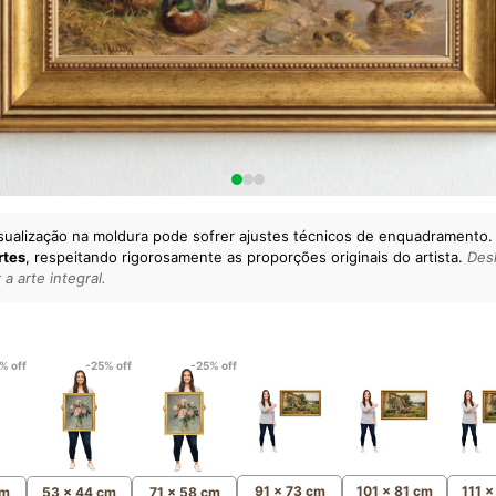
sualização na moldura pode sofrer ajustes técnicos de enquadramento.
rtes
, respeitando rigorosamente as proporções originais do artista.
Desl
a arte integral.
lto padrão da sua casa.
esgatando
artes reais
e o
m
Canvas 100% Algodão
,
% off
-25% off
-25% off
91 x 73 cm
101 x 81 cm
111 
cm
53 x 44 cm
71 x 58 cm