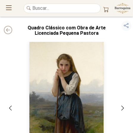
Quadro Clássico com Obra de Arte
Licenciada Pequena Pastora
UM ATELIÊ 100% FINE ART
Trazemos a imponência das
maiores obras de arte do mundo
para o
alto padrão da sua casa. Nosso acervo reúne a genialidade de
grandes
pintores renomados
, resgatando
artes reais
e o requinte inconfundível
das obras do
século XIX
. Produção artesanal em
Canvas 100% Algodão
,
molduras em
Madeira Maciça
e impressão com
Pigmentação Mineral
.
QUALIDADE DE MUSEU
GARANTIA ETERNA