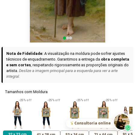
Curadoria das Campanhas
A seleção de obras-primas apresentadas em nossos vídeos nas redes
sociais, reunidas aqui para sua apreciação.
Nota de Fidelidade:
A visualização na moldura pode sofrer ajustes
técnicos de enquadramento. Garantimos a entrega da
obra completa
e sem cortes
, respeitando rigorosamente as proporções originais do
artista.
Deslize a imagem principal para a esquerda para ver a arte
integral.
Tamanhos com Moldura
VER DETALHES
VER DETALHES
VER DETALHE
-25% off
-25% off
-25% off
-25% off
Madona de Loreto
Narciso- caravaggio
Maria Antoniet
uma Rosa
R$ 538,42
R$ 365,92
R$ 365,92
(Pix)
(Pix)
(P
Consultoria online
32 x 23 cm
91 x 5
41 x 28 cm
53 x 34 cm
71 x 44 cm